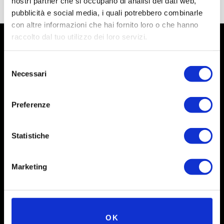
nostri partner che si occupano di analisi dei dati web,
pubblicità e social media, i quali potrebbero combinarle
con altre informazioni che hai fornito loro o che hanno
raccolto dal tuo utilizzo dei loro servizi.
Selezione
Necessari
del
consenso
Preferenze
Statistiche
Social
Marketing
Instagram
Facebook
OK
X