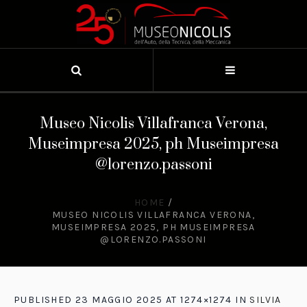
Museo Nicolis Villafranca Verona,
Museimpresa 2025, ph Museimpresa
@lorenzo.passoni
HOME
/
MUSEO NICOLIS VILLAFRANCA VERONA,
MUSEIMPRESA 2025, PH MUSEIMPRESA
@LORENZO.PASSONI
PUBLISHED
23 MAGGIO 2025
AT 1274×1274 IN
SILVIA