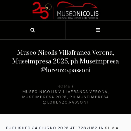
Museo Nicolis Villafranca Verona,
Museimpresa 2025, ph Museimpresa
@lorenzo.passoni
HOME
/
MUSEO NICOLIS VILLAFRANCA VERONA,
MUSEIMPRESA 2025, PH MUSEIMPRESA
@LORENZO.PASSONI
PUBLISHED
24 GIUGNO 2025
AT 1728×1152 IN
SILVIA