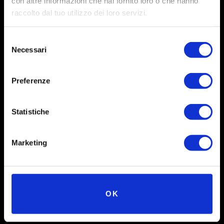
con altre informazioni che hai fornito loro o che hanno
raccolto dal tuo utilizzo dei loro servizi.
Selezione
Necessari
del
consenso
Preferenze
Social
Statistiche
Instagram
Marketing
Facebook
X
Linkedin
OK
Youtube