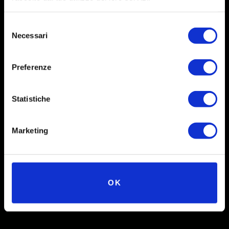
Selezione
Necessari
del
consenso
Preferenze
Social
Statistiche
Instagram
Facebook
Marketing
X
Linkedin
OK
Youtube
TikTok