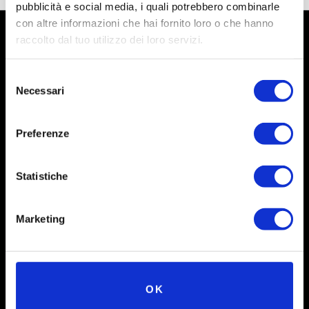
pubblicità e social media, i quali potrebbero combinarle
con altre informazioni che hai fornito loro o che hanno
raccolto dal tuo utilizzo dei loro servizi.
Selezione
Necessari
del
consenso
Preferenze
Statistiche
Social
Marketing
Instagram
Facebook
X
OK
Linkedin