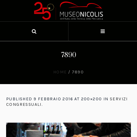
7890
HOME
/
7890
PUBLISHED
9 FEBBRAIO 2016
AT 200×200 IN
SERVIZI
CONGRESSUALI
.