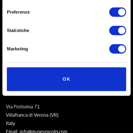
consenso
Instagram
Preferenze
Facebook
X
Statistiche
Linkedin
Marketing
Youtube
TikTok
OK
Contatti
Via Postumia 71
Villafranca di Verona (VR)
Italy
Email: info@museonicolis.com