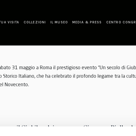
TUA VISITA
COLLEZIONI
IL MUSEO
MEDIA & PRESS
CENTRO CONGR
abato 31 maggio a Roma il prestigioso evento “Un secolo di Giub
Storico Italiano, che ha celebrato il profondo legame tra la cultu
del Novecento.
no per il Giubileo dei
Giuseppe Riello ele