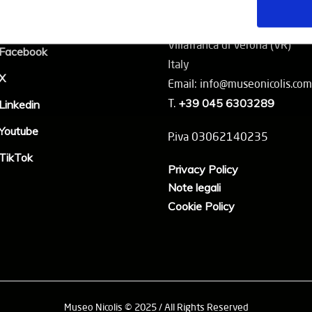
Instagram
Via Postumia 71
Villafranca di Verona (VR)
Facebook
Italy
X
Email: info@museonicolis.com
T.
+39 045 6303289
Linkedin
Youtube
P.iva 03062140235
TikTok
Privacy Policy
Note legali
Cookie Policy
Museo Nicolis © 2025 / All Rights Reserved