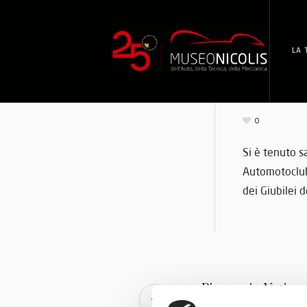
LA 
0
Si è tenuto s
Automotoclub 
dei Giubilei 
Pit stop in Vatica