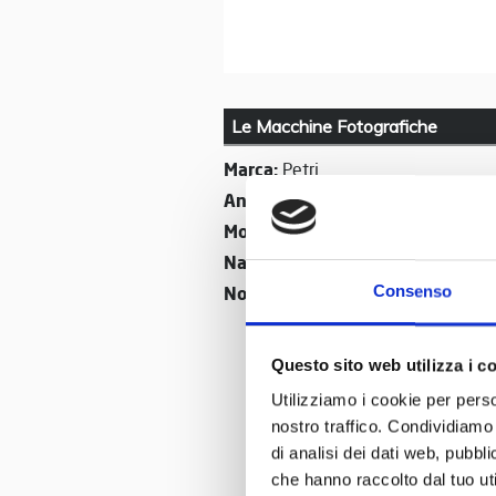
Le Macchine Fotografiche
Marca:
Petri
Anno di produzione:
1974
Modello:
TTL
Nazione:
Giappone
Nome:
Consenso
Petri TTL
Questo sito web utilizza i c
Utilizziamo i cookie per perso
nostro traffico. Condividiamo 
di analisi dei dati web, pubbl
che hanno raccolto dal tuo uti