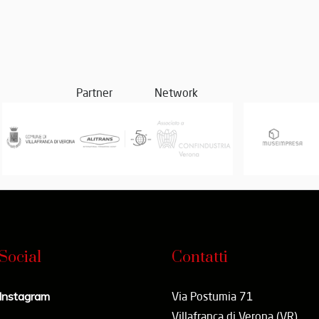
Partner
Network
Social
Contatti
Instagram
Via Postumia 71
Villafranca di Verona (VR)