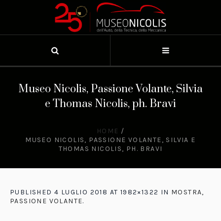
Museo Nicolis, Passione Volante, Silvia
e Thomas Nicolis, ph. Bravi
HOME
/
MUSEO NICOLIS, PASSIONE VOLANTE, SILVIA E
THOMAS NICOLIS, PH. BRAVI
PUBLISHED
4 LUGLIO 2018
AT 1982×1322 IN
MOSTRA,
PASSIONE VOLANTE
.