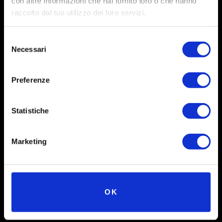
con altre informazioni che hai fornito loro o che hanno
raccolto dal tuo utilizzo dei loro servizi.
Selezione
Necessari
del
consenso
Preferenze
Social
Statistiche
Instagram
Marketing
Facebook
X
Linkedin
OK
Youtube