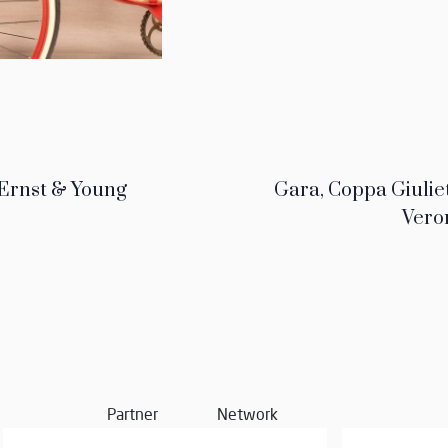
Motoring Awards.
Luciano Nicolis
l Museo si deve alla grande passione di
. La st
in uno spazio espositivo di 6000 mq nel duemila, anno della s
ddivisi in dieci diverse collezioni con l’obiettivo di costruire un
strutturato per soddisfare il visitatore più esigente.
 Ernst & Young
Gara, Coppa Giulie
 delle collezioni è di grande spessore e rappresenta una realtà
Vero
te, 100 motociclette, 500 macchine fotografiche, 100 stru
romobili, oltre 100 volanti delle sofisticate monoposto d
mano esposte secondo itinerari antologici, storici e stilistici.
o che il Museo Nicolis rappresenti un “unicum” nel suo genere
cultura d’impresa
na
.
Partner
Network
s
Museimpresa
ricopre il ruolo di vice presidente di
, l’associa