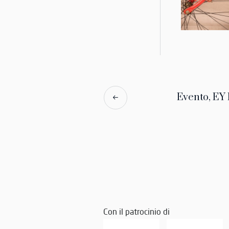
The Historic 
La nascita de
collocazione 
sono stati su
qualificato e 
Evento, EY
Il patrimonio
110 biciclet
scrivere, ae
dell’ingegno u
Non è un cas
della moder
Con il patrocinio di
Silvia Nicoli