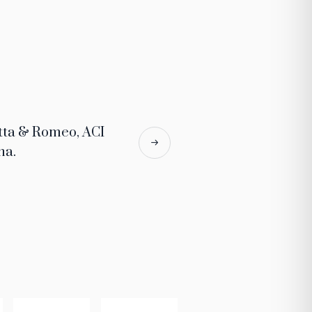
oria di una vita che ha trovato la sua
ua inaugurazione. I suoi capolavori
 percorso organico, professionalmente
tta & Romeo, ACI
 esclusiva: oltre 200 auto d’epoca,
na.
menti musicali, 100 macchine per
i Formula 1 e innumerevoli opere
 e venga indicato come emblematico
zione che fa capo ad Assolombarda e