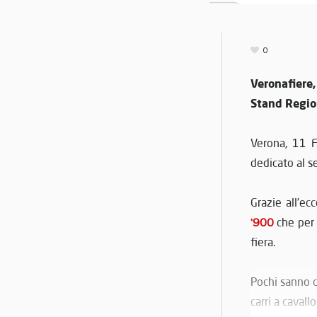
0
Veronafiere,
Stand Regio
Verona, 11 
dedicato al s
Grazie all’ecc
‘900
che per 
fiera.
Pochi sanno 
carri a caval