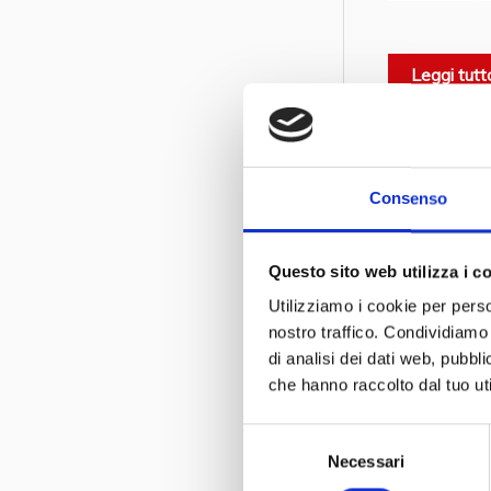
La Bici del Po
Si trattava d
Leggi tutt
l’acqua arroto
Le biciclette
termine “Vigil
Consenso
Le sorprese n
Questo sito web utilizza i c
del Veneto |
Utilizziamo i cookie per perso
richiedere u
nostro traffico. Condividiamo 
di analisi dei dati web, pubbl
A soli 10 mi
che hanno raccolto dal tuo uti
Nicolis sono 
da corsa di tu
Selezione
Necessari
del
consenso