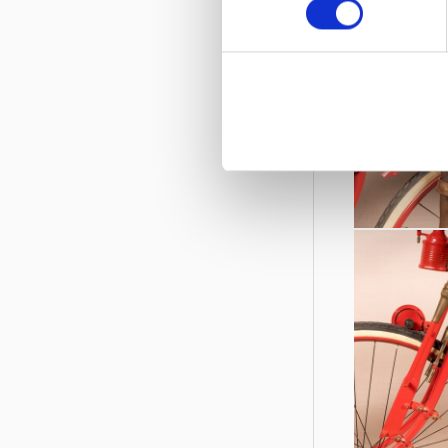
Il Museo Nic
delle biciclett
nomi noti nel
CosmoBike 
15-16 febbr
PAD 11 – Reg
Veronafiere, 
www.cosmob
Nota per la 
Tra le più em
narra la stori
Il riconosci
panorama mon