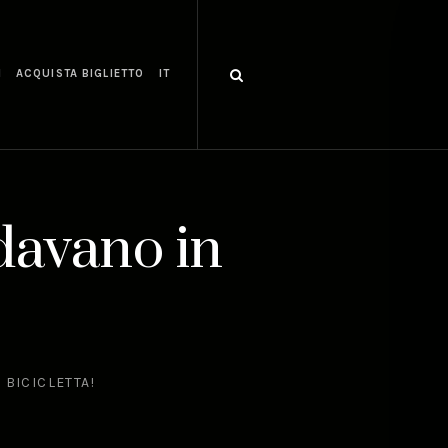
I
ACQUISTA BIGLIETTO
IT
davano in
 BICICLETTA!