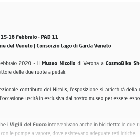
 15-16 Febbraio - PAD 11
ne del Veneto | Consorzio Lago di Garda Veneto
Museo Nicolis
CosmoBike S
Febbraio 2020 - Il
di Verona a
ettore delle due ruote a pedali.
ezionale contributo del Nicolis, l’esposizione si arricchirà della
l’occasione uscirà in esclusiva dal nostro museo per essere esp
Vigili del Fuoco
che i
intervenivano anche in bicicletta: le due r
lo con le pompe a vapore, dove esistevano adeguate reti idriche.