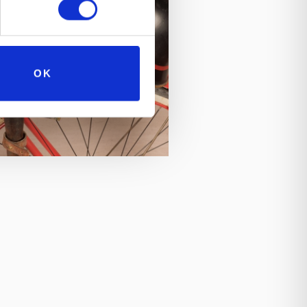
etta,
menzionato nel libro
“L’Italia
Franco Bortuzzo e Beppe Conti,
da
OK
zionale, il Museo Nicolis di Verona
iù ambito e prestigioso premio nel
Museum of the Year 2018
tane:
a