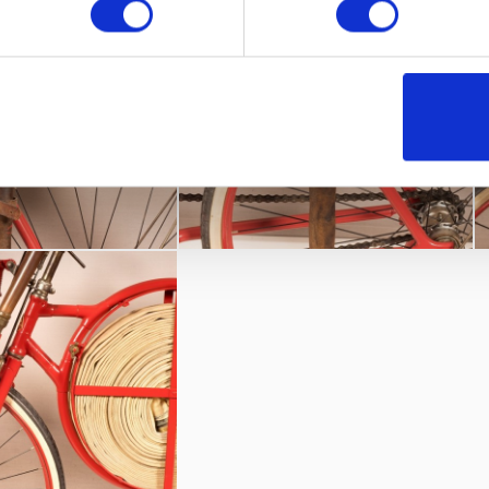
Museo della Bicicl
olis, noto per le sue auto d’epoca, è anche
e: musei, collezioni e itinerari turistici” f
irmato a quattro mani 
 mondo del ciclismo.
Show 2020
aio 2020
ione del Veneto | Consorzio Lago di Garda Veneto
Viale del Lavoro, Verona.
ikeshow.com
redazione
ozionanti e suggestive esposizioni private nel panorama interna
a della tecnologia e del design del XX secolo.
mento dell’eccellenza gli deriva oggi dall’attribuzione del p
diale dell’auto classica indetto dagli esperti del Magazine Oc