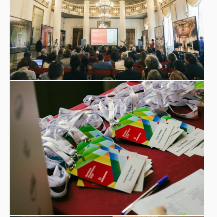
crisi e costruire progetti di crescita. La loro valorizzazione
incide positivamente su brand, orgoglio identitario dei
dipendenti, attività di marketing e comunicazione,
relazioni con i mercati. E, più in generale, rafforza il
prestigio del “made in Italy” nel mondo.”
Sono intervenuti durante il Convegno della mattina:
“La scommessa dell’innovazione: ascesa e declino delle
città marinare”
Antonio Calabrò
Presidente Museimpresa dialoga con
Marco Doria
Università di Genova, Presidente
Società
Italiana degli Storici Economici
Chiara Squarcina
“Nuova definizione di museo”
Dirigente
Area Attività Museali, Fondazione Musei Civici di Venezia