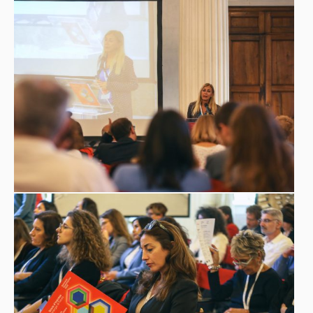
Enrico
“Musei come identità tangibile dell’impresa”
Carraro
Presidente Confindustria Veneto
“Sviluppo d’impresa fra heritage e Corporate Social
Responsibility: value proposition e innovazione sociale”
Annalisa Rossi
Soprintendente archivistico e
bibliografico della Lombardia, del Veneto e del Trentino-
Alto Adige
Ore 12.00 Case Histories:
Storie di Musei, Archivi, Imprese e Collezioni. “Musei,
Imprese e Formazione: nuovi scenari tra cultura e moda”
Federica Rossi
Museo della
Curatore
Calzatura di Villa
Chiara Squarcina
Foscarini Rossi
,
Dirigente Area Attività
Alice
Museali, Fondazione Musei Civici di Venezia,