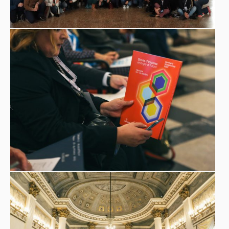
Presidente dei Musei Civici di Venezia, il Presidente di
Antonio Calabrò
Museimpresa,
.
“Viviamo momenti drammatici, di crisi e incertezza, tra
venti di guerra, shock energetici, inflazione e recessione,
con pesanti ricadute su sicurezza, lavoro, redditi e
prospettive di sviluppo. Le imprese stanno ridiscutendo,
sotto stress, progetti di investimento e relazioni
Antonio Calabrò
commerciali”
ha dichiarato
, Presidente di
Museimpresa.
“Ma proprio in un contesto così difficile, è
necessario rafforzare gli asset della competitività
internazionale: l’originale “cultura politecnica” sintesi di
saperi umanistici e conoscenze scientifiche e
tecnologiche, una storia orientata al futuro, una forte
tendenza alla qualità. I musei e gli archivi di impresa sono
dunque leve strategiche fondamentali, per navigare nella