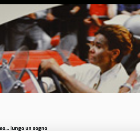
eo… lungo un sogno
DVD istituzionle “Un Museo lungo