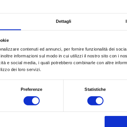
Inglese / Tedesco – € 10.00
La storia dell’automobile e la 
nell’esclusivo DVD realizzato dal 
Dettagli
collaboraizone con l’Istituto Lu
sequenze storiche con la presen
ookie
museale – il Museo Nicolis comp
nalizzare contenuti ed annunci, per fornire funzionalità dei socia
culturale e divulgativo, resa anco
inoltre informazioni sul modo in cui utilizzi il nostro sito con i n
contributi dell’Istituto Luce.
icità e social media, i quali potrebbero combinarle con altre inform
lizzo dei loro servizi.
Preferenze
Statistiche
– I DINTORNI
The Power of Passio