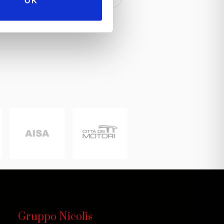
OK
one
Gruppo Nicolis