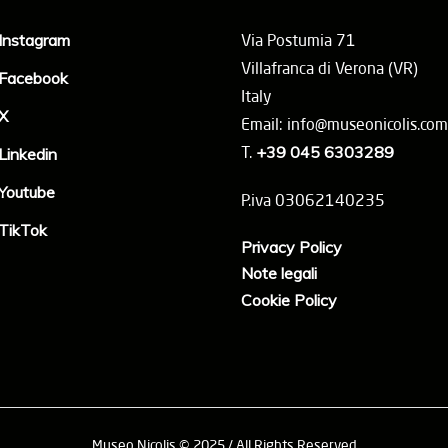
Instagram
Via Postumia 71
Villafranca di Verona (VR)
Facebook
Italy
X
Email: info@museonicolis.com
T.
+39 045 6303289
Linkedin
Youtube
P.iva 03062140235
TikTok
Privacy Policy
Note legali
Cookie Policy
Museo Nicolis © 2025 / All Rights Reserved