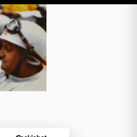
 un sogno…”. Lingua: Italiano /