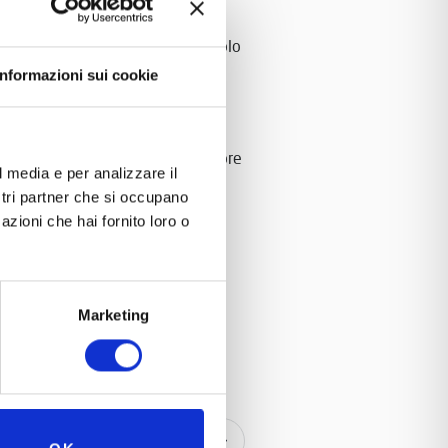
modernizzazione del XIX e XX Secolo
“Museo Nicolis” di Villafranca in
Informazioni sui cookie
ce. Con questo DVD – che alterna
tazione della odierna realtà
ie un’operazione di notevole valore
l media e per analizzare il
ra più ricca e preziosa dai
ostri partner che si occupano
azioni che hai fornito loro o
Marketing
n – La forza della