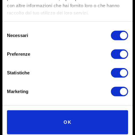
con altre informazioni che hai fornito loro o che hanno
raccolto dal tuo utilizzo dei loro servizi.
Selezione
Necessari
del
consenso
Preferenze
Statistiche
Social
Instagram
Marketing
Facebook
X
OK
Linkedin