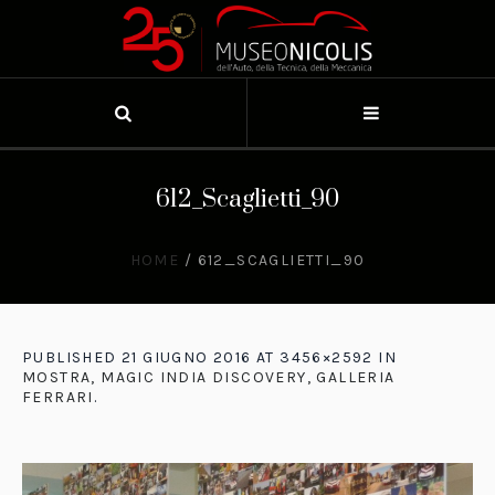
612_Scaglietti_90
HOME
/
612_SCAGLIETTI_90
PUBLISHED
21 GIUGNO 2016
AT 3456×2592 IN
MOSTRA, MAGIC INDIA DISCOVERY, GALLERIA
FERRARI
.