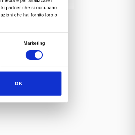
l media e per analizzare il
ostri partner che si occupano
azioni che hai fornito loro o
Carlo Carugati a Brescia.
erona.
Marketing
OK