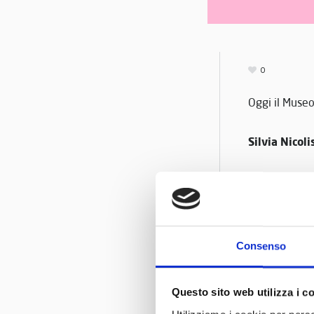
0
Oggi il Museo
Silvia Nicoli
Alle ore 17:0
Giorgio Sc
•
Carlo Carug
•
Silvia Nico
•
Consenso
NON MANCAT
Questo sito web utilizza i c