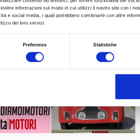
nalizzare contenuti ed annunci, per fornire funzionalità dei socia
00 vi aspettiamo nel Virtual Garage di Gazzetta Motori!
inoltre informazioni sul modo in cui utilizzi il nostro sito con i n
icità e social media, i quali potrebbero combinarle con altre inform
arage del pilota e collezionista Giorgio Schon, e poi in quello di 
lizzo dei loro servizi.
 Silvia Nicolis e le meraviglie del Museo Nicolis a Villafranca di V
o
Preferenze
Statistiche
ntata sulla nostra IGTV di Instagram.