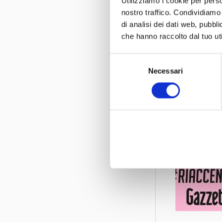
Utilizziamo i cookie per perso
Oggi alle 17.
nostro traffico. Condividiamo 
di analisi dei dati web, pubbl
Andremo nel g
che hanno raccolto dal tuo uti
Per finire con
Leggi tutt
Selezione
Necessari
del
Guarda la pu
consenso