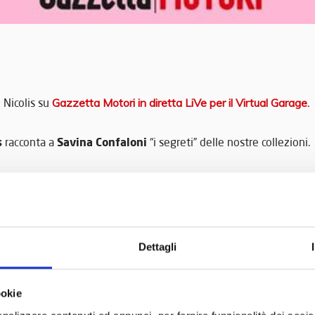
 Nicolis su
Gazzetta Motori in diretta LiVe per il Virtual Garage.
s
Savina Confaloni
racconta a
“i segreti” delle nostre collezioni.
0 in viaggio con:
hon
, Rosso Corsa Milano
ati,
Virtual Car
lis
, Museo Nicolis
Dettagli
E!
ookie