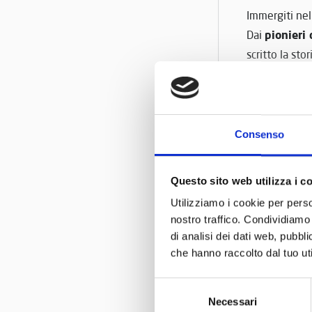
Immergiti nell
pionieri
Dai
scritto la sto
Il libro è un 
della scuderi
Lo trovi in 
Consenso
In collaboraz
Leggi tutt
Questo sito web utilizza i c
Utilizziamo i cookie per perso
nostro traffico. Condividiamo 
di analisi dei dati web, pubbl
che hanno raccolto dal tuo uti
Selezione
Necessari
del