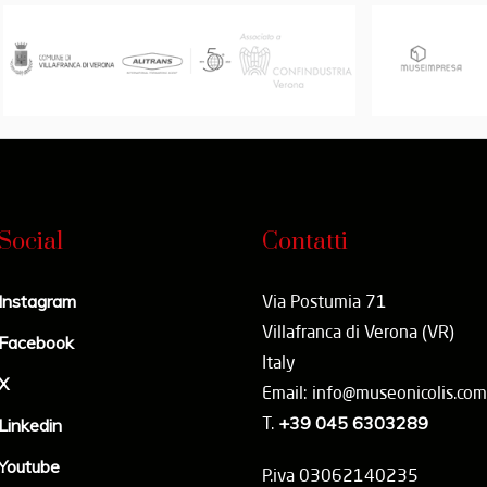
Social
Contatti
Instagram
Via Postumia 71
Villafranca di Verona (VR)
Facebook
Italy
X
Email: info@museonicolis.com
T.
+39 045 6303289
Linkedin
Youtube
P.iva 03062140235