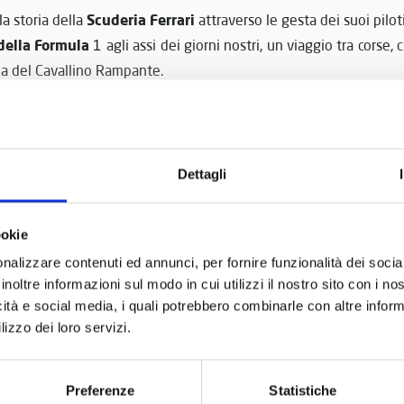
Scuderia Ferrari
a storia della
attraverso le gesta dei suoi pilot
 della Formula
1 agli assi dei giorni nostri, un viaggio tra corse,
ria del Cavallino Rampante.
foto e curiosità raccontano ogni c
vero piacere per gli occhi:
a alle sfide moderne.
vendita al bookshop del Museo Nicolis insieme tanti altri libr
Dettagli
ione con Giorgio Nada Editore e Libreria dell'Automobile
o
ookie
nalizzare contenuti ed annunci, per fornire funzionalità dei socia
inoltre informazioni sul modo in cui utilizzi il nostro sito con i n
icità e social media, i quali potrebbero combinarle con altre inform
lizzo dei loro servizi.
Preferenze
Statistiche