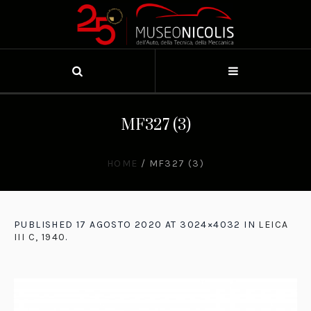
MF327 (3)
HOME
/
MF327 (3)
PUBLISHED
17 AGOSTO 2020
AT 3024×4032 IN
LEICA
III C, 1940
.