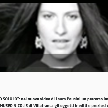
SOLO IO”: nel nuovo video di Laura Pausini un percorso im
MUSEO NICOLIS di Villafranca gli oggetti inediti e preziosi u