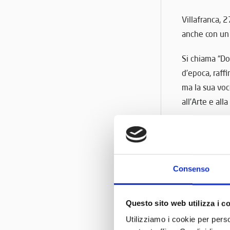
Villafranca, 
anche con un 
Si chiama “Do
d’epoca, raffi
ma la sua voc
all’Arte e al
Per soddisfare
casa di produ
Villafranca c
Nel video, inf
Consenso
leggera e imm
Questo sito web utilizza i c
Ma l’incontro
Utilizziamo i cookie per perso
realizzata da