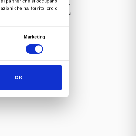
ostri partner che si occupano
svela, a Laura e a tutti coloro che
azioni che hai fornito loro o
ti, infatti, è ben visibile la @, la
 elettronica…..
 utilizzato sulle macchine da
Marketing
al prezzo di….”
OK