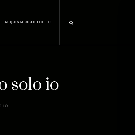
I
ACQUISTA BIGLIETTO
IT
 solo io
O IO