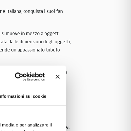
e italiana, conquista i suoi fan
ta si muove in mezzo a oggetti
stata dalle dimensioni degli oggetti,
 rende un appassionato tributo
e, il regista Gaetano Morbioli e la
borazione del Museo Nicolis di
ndimento, addirittura passeggiare,
Informazioni sui cookie
ine ‘800, una stupenda Franklin,
l media e per analizzare il
gn esclusivo e alle scritte dorate,