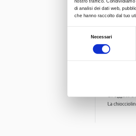
nostro traffico. Condividiamo 
tutte rigorosa
di analisi dei dati web, pubbl
vedranno il vi
che hanno raccolto dal tuo uti
chiocciolina 
A quel tempo 
Selezione
Necessari
del
scrivere per 
consenso
I protagonisti
Il video: “Dov
L’artista: Lau
Il regista: Ga
La casa di p
Gli oggetti d’
La chiocciolin