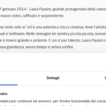
27 gennaio 2014 – Laura Pausini, grande protagonista della canzon
nuovo video, raffinato e sorprendente.
ve resto solo io” ed è una autentica chicca creativa, dove l’artis
nati e bellissimi. Nelle immagini lei sembra piccola piccola, sovra
e è invece grande e potente. E con il suo talento, Laura Pausini
la sua grandezza, senza tempo e senza confini.
 le esigenze creative del video e testimoniarne il valore cultural
zione Run Multimedia si sono affidati ancora una volta alla colla
he ha messo a disposizione alcuni dei suoi pezzi più preziosi.
atti, scopriamo Laura riflettersi incuriosita in una lente di ingra
Dettagli
ateriale, su uno spartito musicale, vicino a un antico leggio……..
ookie
 più curioso è certamente quello con la macchina da scrivere di f
nalizzare contenuti ed annunci, per fornire funzionalità dei socia
lla Franklin Typewriter Company di Boston, Massachussets. Al desi