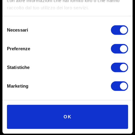
con altre informazioni che hai fornito loro o che hanno
raccolto dal tuo utilizzo dei loro servizi.
Selezione
Necessari
del
consenso
Preferenze
Social
Statistiche
Instagram
Marketing
Facebook
X
Linkedin
OK
Youtube