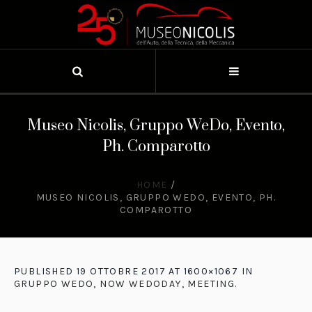
Museo Nicolis, Gruppo WeDo, Evento,
Ph. Comparotto
HOME
/
MUSEO NICOLIS, GRUPPO WEDO, EVENTO, PH.
COMPAROTTO
PUBLISHED
19 OTTOBRE 2017
AT 1600×1067 IN
GRUPPO WEDO, NOW WEDODAY, MEETING
.