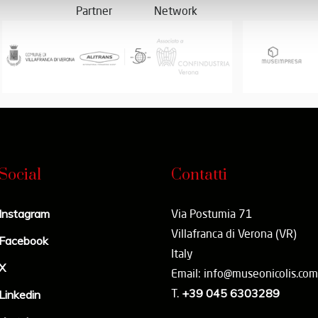
Partner
Network
Social
Contatti
Instagram
Via Postumia 71
Villafranca di Verona (VR)
Facebook
Italy
X
Email: info@museonicolis.com
T.
+39 045 6303289
Linkedin