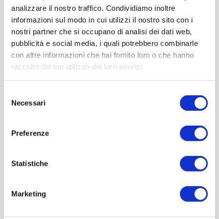
analizzare il nostro traffico. Condividiamo inoltre
informazioni sul modo in cui utilizzi il nostro sito con i
nostri partner che si occupano di analisi dei dati web,
pubblicità e social media, i quali potrebbero combinarle
con altre informazioni che hai fornito loro o che hanno
raccolto dal tuo utilizzo dei loro servizi.
Selezione
Necessari
del
consenso
Evento, DAS.
Preferenze
Il Museo Nicolis e Città dei Motori
Statistiche
insieme per la valorizzazione del
motorismo storico italiano.
Marketing
Villafranca di Verona entra a far
parte della rete dei Comuni del