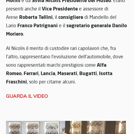
Morini
Silvia Nicolis Presidente del Museo
e da
. Erano
Vice Presidente
presenti anche il
e assessore di
Roberta Tellini
consigliere
Arese
, il
di Mandello del
Franco Patrignani
segretario generale Danilo
Lario
e il
Moriero
.
Al Nicolis il merito di custodire rari capolavori che, fra
l’altro, rappresentano l’evoluzione dell’automobile, dove
Alfa
sono rappresentati marchi prestigiosi come
Romeo
Ferrari
Lancia
Maserati
Bugatti
Isotta
,
,
,
,
,
Fraschini
, solo per citarne alcuni.
GUARDA IL VIDEO