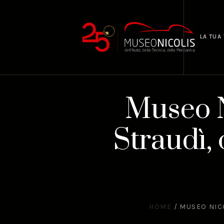
LA TUA 
Museo N
Straudì,
HOME
/
MUSEO NICO