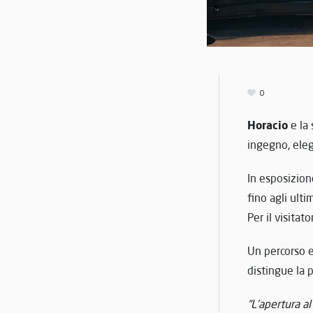
0
Horacio
e la
ingegno, ele
In esposizione
fino agli ult
Per il visitat
Un percorso e
distingue la 
“L’apertura a