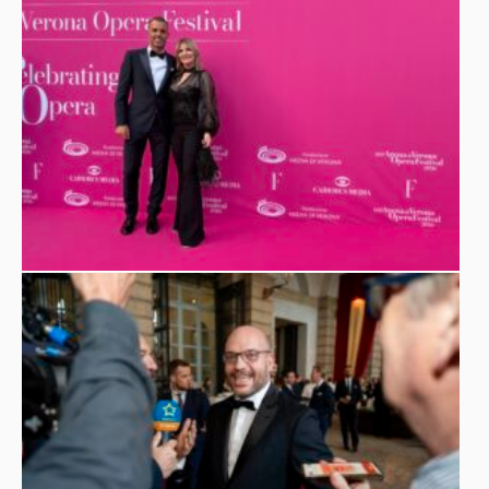
innovazione e tradizione e di offrire una nuova lettura di
un’opera senza tempo.
La presenza di Silvia Nicolis a questo importante
Museo Nicolis
appuntamento conferma il legame del
con
le principali istituzioni e manifestazioni culturali del
territorio.
In questo prestigioso contesto, il Museo si inserisce come
espressione della creatività, dell’ingegno e dell’eccellenza
italiana, contribuendo a valorizzare l’identità culturale di
Verona.