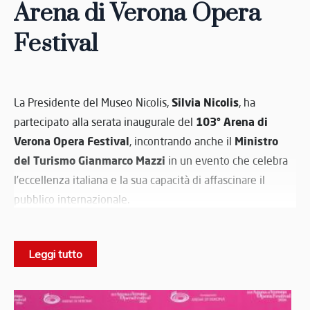
Arena di Verona Opera
Festival
Silvia Nicolis
La Presidente del Museo Nicolis,
, ha
103° Arena di
partecipato alla serata inaugurale del
Verona Opera Festival
Ministro
, incontrando anche il
del Turismo Gianmarco Mazzi
in un evento che celebra
l’eccellenza italiana e la sua capacità di affascinare il
pubblico internazionale.
Traviata
Protagonista della serata è stata una
audace e
Paul Curran
contemporanea, firmata dal regista
. Per la
Leggi tutto
prima volta nella storia dell’Arena, l’atmosfera del Moulin
Rouge entra nel capolavoro di Verdi attraverso un
allestimento di grande impatto visivo, capace di coniugare