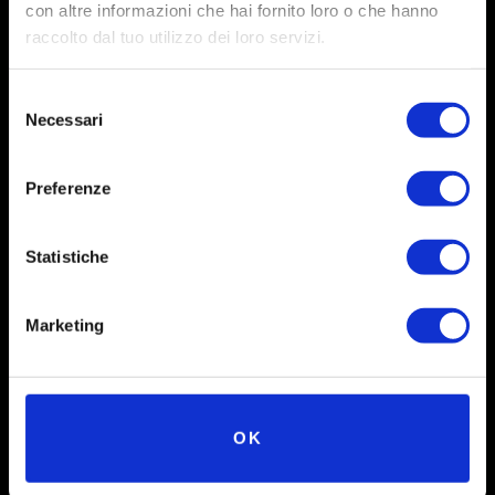
con altre informazioni che hai fornito loro o che hanno
raccolto dal tuo utilizzo dei loro servizi.
Selezione
Necessari
del
consenso
Preferenze
Social
Statistiche
Instagram
Marketing
Facebook
X
OK
Linkedin
Youtube