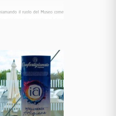
ichiamando il ruolo del Museo come
ogo continuo tra passato e futuro.
ne i contenuti.
gonista di una carriera ai vertici
e più profonde delle grandi squadre.
re, vince la squadra”.
to una risonanza naturale nel mondo
 del territorio.
ove la velocità della Formula 1 e la
uando lavorano insieme.