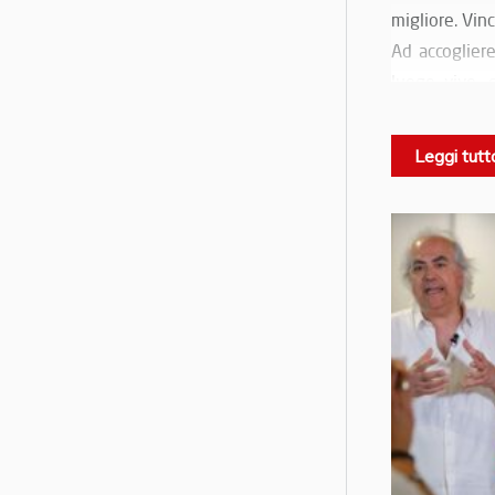
migliore. Vinc
Ad accogliere
luogo vivo, 
Il Presidente
Al centro de
Leggi tutt
Formul
della
Il suo messagg
Un principio 
dell’impresa a
Una serata ch
solidità dell