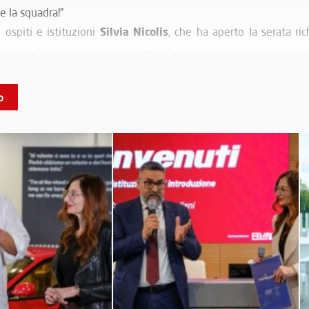
e la squadra!”
Silvia Nicolis
 ospiti e istituzioni
, che ha aperto la serata r
capace di connettere impresa, cultura e territorio in un dial
Devis Zenari
 dell’Associazione
ha aperto la serata introducendo
Luigi Mazzola
lla scena, il racconto dell’ingegner
, prota
o
a 1
, che ha accompagnato il pubblico dentro i box e le dinamich
io è chiaro: il talento da solo non basta. “Non vince solo il miglio
che, tra auto iconiche e testimonianze di eccellenza, ha trova
rtigiana, celebrato attraverso la premiazione delle realtà storiche
e ha trasformato il Museo in uno spazio di pensiero e visione, d
’impresa si incontrano in un’unica idea: il valore delle persone, q