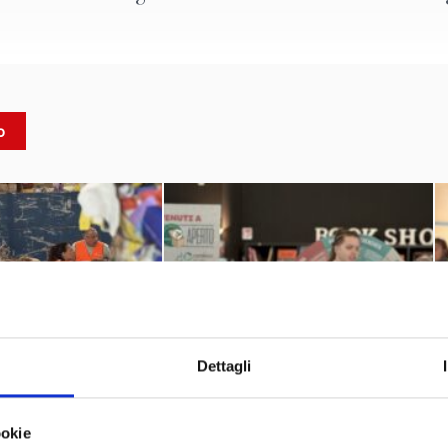
o
 in occasione della V edizione della
Paper Week – Riciclo Ap
no aperto le porte a studenti e scuole che si sono accreditate
Comieco
iclo di carta e cartone. Promossa da
, in collaborazio
l Ministero dell'Ambiente e della Sicurezz
on il patrocinio de
obiettivo di sensibilizzare cittadini di ogni età sull’importanza d
 della raccolta differenziata.
 l’esempio
- La giornata ha messo in sinergia il cuore produtt
Dettagli
aterie prime e secondarie, e l’anima culturale del Museo Nicolis,
rso collezioni straordinarie di automobili, motociclette, macchi
ookie