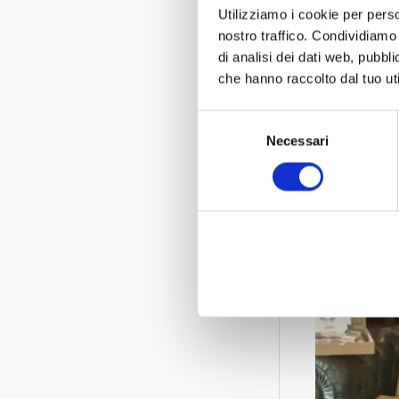
Un binomio p
Utilizziamo i cookie per perso
nostro traffico. Condividiamo 
ambientale, m
di analisi dei dati web, pubbl
che hanno raccolto dal tuo uti
Dal rifiuto a
processo indu
Selezione
come materia
Necessari
del
correttamente
consenso
Un’eredità 
Luciano Nico
quotidiano pe
Con iniziati
polo e
anche