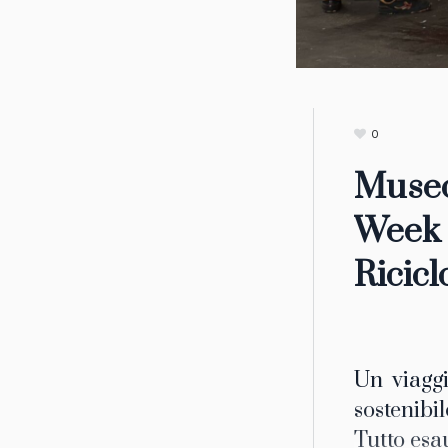
0
Museo
Week d
Ricicl
Un viaggi
sostenibil
Tutto esau