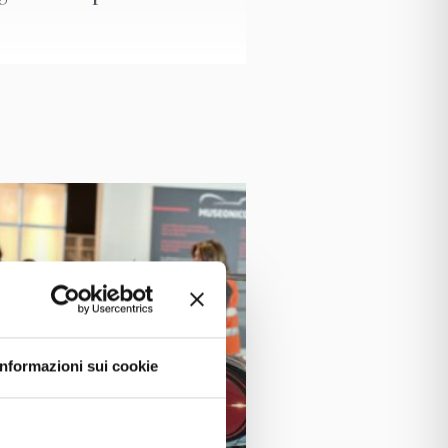
Museo Nicolis
erto
, il
e il
Gruppo
, offrendo un’esperienza unica nel
Federazione Carta e Grafica
ne con
a Energetica, Anci e Utilitalia,
la
el corretto riciclo e sulla forza del
ivo di Lamacart, azienda leader nel
Informazioni sui cookie
 che racconta la storia dell’ingegno
ne fotografiche, strumenti musicali