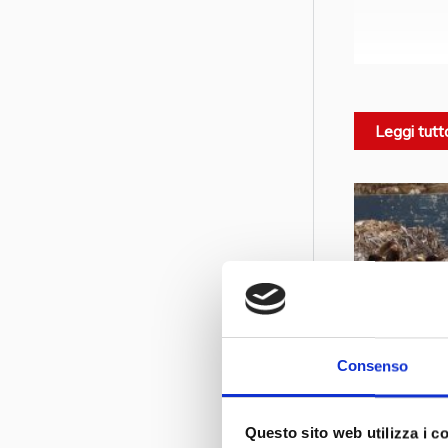
Leggi tutt
L'11 aprile,
Lamacart
han
mondo del ric
e Unirima,
c
campagna ha l’
ciclo virtuoso
Educare con
Consenso
recupero di m
umano attrave
Questo sito web utilizza i c
e molto altro.