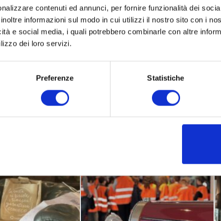
erfetto per trasmettere alle nuove generazioni il valore d
nalizzare contenuti ed annunci, per fornire funzionalità dei socia
inoltre informazioni sul modo in cui utilizzi il nostro sito con i n
a come filosofia di vita.
icità e social media, i quali potrebbero combinarle con altre inform
lizzo dei loro servizi.
lla risorsa
- Durante l’incontro, studenti e insegnanti hanno po
striale di trasformazione della carta: dal suo recupero, alla se
le rinnovato. Un racconto concreto e affascinante di come un s
Preferenze
Statistiche
 un foglio di carta – possa innescare una catena di valore ambi
che guarda al futuro
- “La passione per il recupero in tutte le s
lis, fondatore di Lamacart e del Museo Nicolis. Una passione
r promuovere cultura, innovazione e sostenibilità.
ve come
Riciclo Aperto
, Lamacart e il Museo Nicolis si confermano
ducativo attivo
, in dialogo con il territorio e con le sfide globa