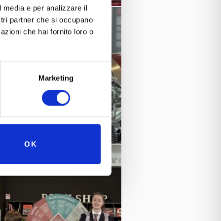
el recupero, non solo come gesto
l media e per analizzare il
ostri partner che si occupano
azioni che hai fornito loro o
tuto toccare con mano ogni fase del
lezione, fino al ritorno sul mercato
emplice gesto quotidiano – gettare
Marketing
entale ed economico.
ue forme” è la visione che ha ispirato
 che oggi vive nel nostro impegno
OK
, non solo custodi della memoria, ma
li del nostro tempo.