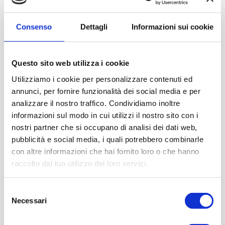
su quest’ultimo è previsto un vero e proprio contest;
queste attività sono finalizzate a incrementare il
Consenso
Dettagli
Informazioni sui cookie
volume di traffico sul
sito
web del progetto e la
promozione web.
Questo sito web utilizza i cookie
Utilizziamo i cookie per personalizzare contenuti ed
Silvia Nicolis
, componente di Giunta della Camera di
annunci, per fornire funzionalità dei social media e per
Commercio di Verona, spiega che
“questa opportunità di
analizzare il nostro traffico. Condividiamo inoltre
investire in promozione è finalizzata a intercettare le
informazioni sul modo in cui utilizzi il nostro sito con i
sempre più mutevoli aspettative dei turisti. Sui mercati
nostri partner che si occupano di analisi dei dati web,
internazionali si sta profilando sempre di più la tendenza
pubblicità e social media, i quali potrebbero combinarle
a preferire le destinazioni percepite come più sicure
con altre informazioni che hai fornito loro o che hanno
Lancia, 1971, 2000 Berlina
raccolto dal tuo utilizzo dei loro servizi.
perché garantite da protocolli sanitari efficienti e
rigorosissimi. Occorre essere performanti e competitivi e
Il Museo Nicolis a Motor Bike Expo
Selezione
un passo avanti rispetto agli altri e il Veneto ha i numeri
2021, Bianchi Freccia Oro 1933
Necessari
del
per essere all’avanguardia in questo campo”.
consenso