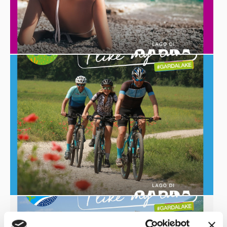
Lago e il suo entroterra tornino ad essere la meta
preferita per le vacanze di giovani, famiglie e senior”.
Si punta ora alla fase operativa, realizzando una serie di
azioni di comunicazione che spingono al rilancio del
turismo. Massimo Pomilio, della Pomilio Blumm, agenzia di
comunicazione che cura la campagna, ha sottolineato la
sinergia tra Camera di Commercio e Comuni, necessaria
per implementare le azioni comunicative di promozione
del territorio.
narrazione per
La campagna di comunicazione prevede la
immagini
,
valorizzazione territoriale e
internazionalizzazione dello storytelling della riva Veneta
del Lago di Garda. Stanno partendo le attività sui canali
Instagram, Twitter, Youtube e Spotify,
social Facebook,