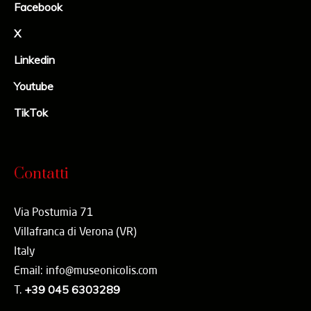
Facebook
Belluno, Bussolengo, Caprino Veronese, Castelnuovo del
X
Garda, Cavaion Veronese, Costermano sul Garda, Ferrara di
Monte Baldo, Garda, Lazise, Malcesine, Peschiera del
Linkedin
Garda, Rivoli Veronese, San Zeno di Montagna, Torri del
Youtube
Benaco, Sommacampagna, Sona, Valeggio sul Mincio.
TikTok
Fonte Camera di Commercio Verona
GUARDA la conferenza stampa
Contatti
Via Postumia 71
Villafranca di Verona (VR)
Italy
Email: info@museonicolis.com
T.
+39 045 6303289