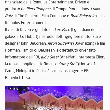
finanziato dalla Romulus Entertainment, Driven è
prodotto da
Piers Tempest
di Tempo Productions,
Luillo
Ruiz
di The Pimienta Film Company e
Brad Feinstein
della
Romulus Entertainment.
Il cast di Driven è guidato da
Lee Pace
(I guardiani della
galassia, Lo Hobbit) nel ruolo dell’ingegnere motorista e
designer John DeLorean,
Jason Sudeikis
(Downsizing) è Jim
Hoffman, l’amico di DeLorean, ex detenuto diventato
informatore dell’FBI,
Judy Greer
(Ant-Man) interpreta Ellen,
la tenace moglie di Hoffman, e
Corey Stoll
(House of
Cards, Midnight in Paris), è l’ambizioso agente FBI
Benedict Tissa.