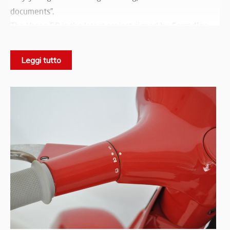
documents”.
Corradino
The Vespa 50 is the latest project signed by
d’Ascanio
and it was immediately renamed "the
Vespino".
Leggi tutto
The first series was known as
sportellino piccolo (Small
window)
because of the small inspection window on the
engine side: the frame will later be modified and the
window will get bigger to ease the maintanence.