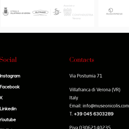
Social
Contacts
Instagram
Via Postumia 71
Facebook
Villafranca di Verona (VR)
X
Italy
Email: info@museonicolis.com
Linkedin
T.
+39 045 6303289
Youtube
P.iva 03062140235