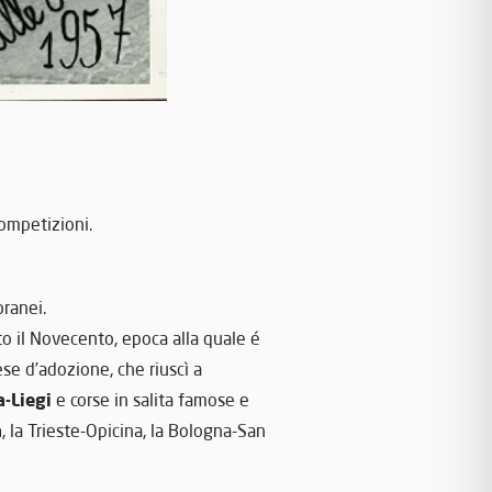
competizioni.
ranei.
to il Novecento, epoca alla quale é
ese d’adozione, che riuscì a
-Liegi
e corse in salita famose e
a
, la Trieste-Opicina, la Bologna-San