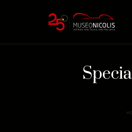
Specia
H