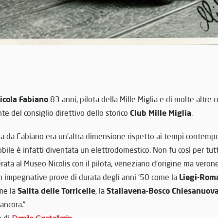
icola Fabiano
83 anni, pilota della Mille Miglia e di molte altre 
Club Mille Miglia
te del consiglio direttivo dello storico
.
ta da Fabiano era un’altra dimensione rispetto ai tempi contempo
bile è infatti diventata un elettrodomestico. Non fu così per tut
erata al Museo Nicolis con il pilota, veneziano d’origine ma veron
Liegi-Roma
in impegnative prove di durata degli anni ’50 come la
Salita delle Torricelle
Stallavena-Bosco Chiesanuov
me la
, la
ancora.”
o di
Danilo Castellarin