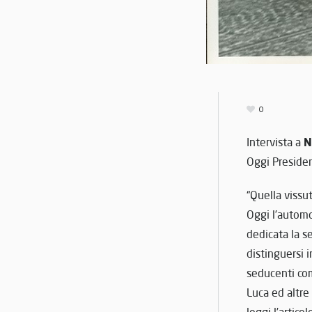
0
N
Intervista a
Oggi Presiden
“Quella vissu
Oggi l’automo
dedicata la s
distinguersi 
seducenti co
Luca ed altre 
leggi l’articol