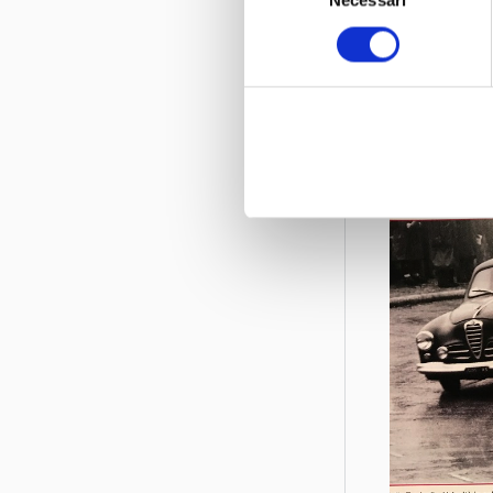
Necessari
del
consenso