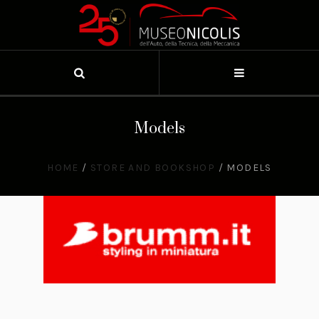
Models
HOME
/
STORE AND BOOKSHOP
/
MODELS