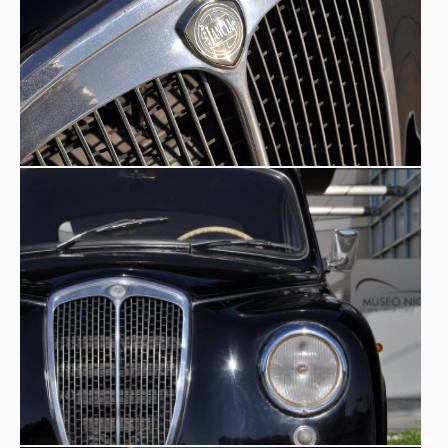
remained in production, followed by two series, until
Zagato
1963; the
bodied sports versions won many
races in the 1100 class.