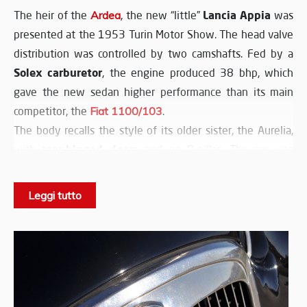
Lancia Appia
The heir of the
Ardea
, the new “little”
was
presented at the 1953 Turin Motor Show. The head valve
distribution was controlled by two camshafts. Fed by a
Solex carburetor
, the engine produced 38 bhp, which
gave the new sedan higher performance than its main
competitor, the
Fiat 1100/103
.
The body recalls the style of its older sister, the Aurelia,
rear-hinged doors
with
and no B-pillar. The car was
carefully finished, with the quality of a higher-class car. In
those years there was a boom for small cars which marked
Leggi tutto
the emancipation of the working class, now freed from
the wartime restrictions. In this context, the Appia was an
arrival point for the up-coming middle-class that wanted
to be distinguished and saw Lancias as classy cars with
high performance.
In 1955 the Appia Mk.I was replaced, but the model