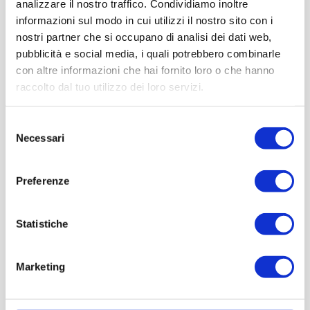
analizzare il nostro traffico. Condividiamo inoltre
Magnat-Debon, 1926, HM
informazioni sul modo in cui utilizzi il nostro sito con i
nostri partner che si occupano di analisi dei dati web,
pubblicità e social media, i quali potrebbero combinarle
Next Post
con altre informazioni che hai fornito loro o che hanno
raccolto dal tuo utilizzo dei loro servizi.
Selezione
Necessari
del
consenso
Preferenze
Under the patronage of
Partner
Network
Statistiche
Marketing