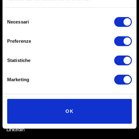
Selezione
Necessari
del
consenso
Preferenze
Statistiche
Social
Marketing
Instagram
Facebook
OK
X
Linkedin