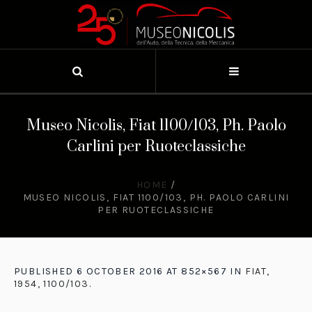
Museo Nicolis, Fiat 1100/103, Ph. Paolo
Carlini per Ruoteclassiche
HOME
/
MUSEO NICOLIS, FIAT 1100/103, PH. PAOLO CARLINI
PER RUOTECLASSICHE
PUBLISHED
6 OCTOBER 2016
AT 852×567 IN
FIAT,
1954, 1100/103
.