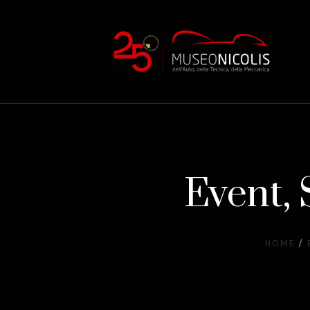
Event, 
HOME
/