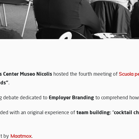
s Center Museo Nicolis
hosted the fourth meeting of
Scuola pe
nds”
.
Employer Branding
ng debate dedicated to
to comprehend how t
team building:
cocktail c
ded with an original experience of
“
nt by
Maatmox
.