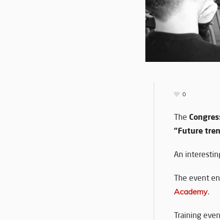
0
Congres
The
“Future tre
An interesti
The event en
Academy
.
Training eve