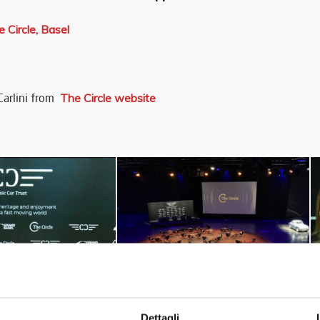
 Circle, Basel
Carlini from
The Circle website
Dettagli