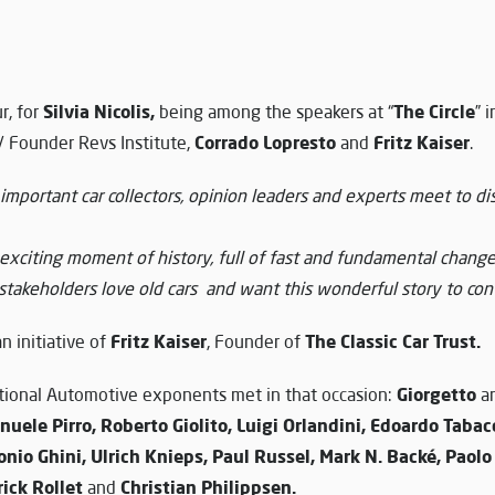
Silvia Nicolis,
The Circle
r, for
being among the speakers at “
” 
Corrado Lopresto
Fritz Kaiser
 / Founder Revs Institute,
and
.
e important car collectors, opinion leaders and experts meet to di
 exciting moment of history, full of fast and fundamental change
stakeholders love old cars and want this wonderful story to cont
Fritz Kaiser
The Classic Car Trust.
an initiative of
, Founder of
Giorgetto
tional Automotive exponents met in that occasion:
a
uele Pirro, Roberto Giolito, Luigi Orlandini, Edoardo Taba
nio Ghini, Ulrich Knieps, Paul Russel, Mark N. Backé, Paolo 
rick Rollet
Christian Philippsen.
and