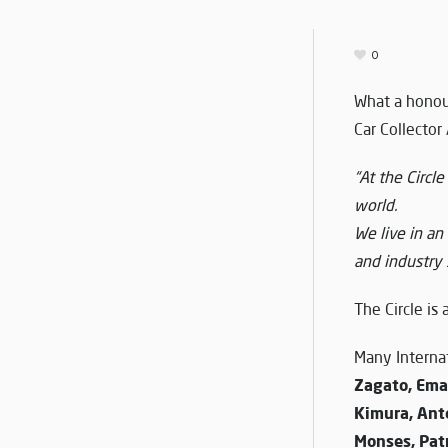
0
What a honou
Car Collector
“At the Circl
world.
We live in an
and industry 
The Circle is 
Many Interna
Zagato, Eman
Kimura, Anto
Monses, Pat