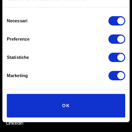
Selezione
Necessari
del
consenso
Preferenze
Statistiche
Social
Marketing
Instagram
Facebook
OK
X
Linkedin