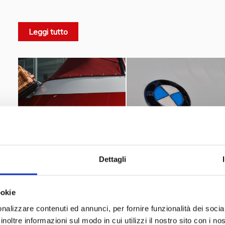
1954
1955 Mille Miglia,
the
and
winning in the special
1954.
Leggi tutto
MUMAC
2015,
70 di Faema
,
2018,
Video Gianni Morandi
2019,
Tezenis Fashion Show
2019,
Mostra 100 MITI
2019,
Automotive Dealer Day, DAS.
Dettagli
ookie
nalizzare contenuti ed annunci, per fornire funzionalità dei socia
inoltre informazioni sul modo in cui utilizzi il nostro sito con i n