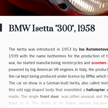
BMW Isetta "300", 1958
Iso Automotove
The Isetta was introduced in 1953 by
1939 with the name Isothermos for the production of hea
war, Iso started manufacturing motorcycles and
scooters
a
powered by big American V8 engines. In Italy, the product
the car kept being produced under licence by BMW, which 
The car on show is a German-built Isetta, also called mot
helicopter
this odd egg-shaped body that resembled a
a
front door
inside. The single
was rather unusual, and t
fixed to it. The Isetta in its Italian version became