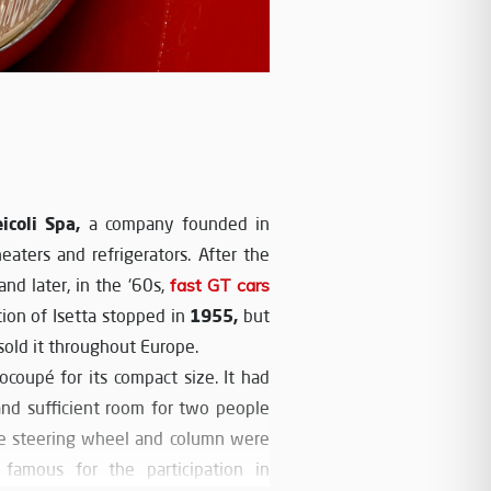
icoli Spa,
a company founded in
ters and refrigerators. After the
nd later, in the ‘60s,
fast GT cars
1955,
ion of Isetta stopped in
but
sold it throughout Europe.
ocoupé for its compact size. It had
nd sufficient room for two people
he steering wheel and column were
 famous for the participation in