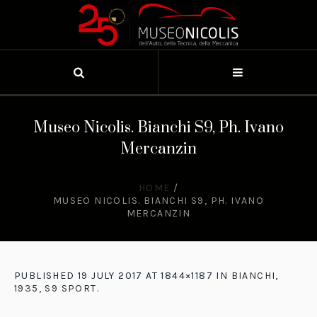
Museo Nicolis. Bianchi S9, Ph. Ivano
Mercanzin
HOME
/
MUSEO NICOLIS. BIANCHI S9, PH. IVANO
MERCANZIN
PUBLISHED
19 JULY 2017
AT 1844×1187 IN
BIANCHI,
1935, S9 SPORT
.