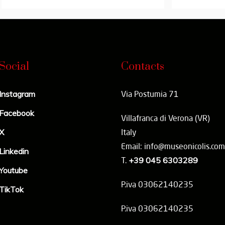
Social
Contacts
Instagram
Via Postumia 71
Facebook
Villafranca di Verona (VR)
X
Italy
Email: info@museonicolis.com
Linkedin
T.
+39 045 6303289
Youtube
P.iva 03062140235
TikTok
P.iva 03062140235