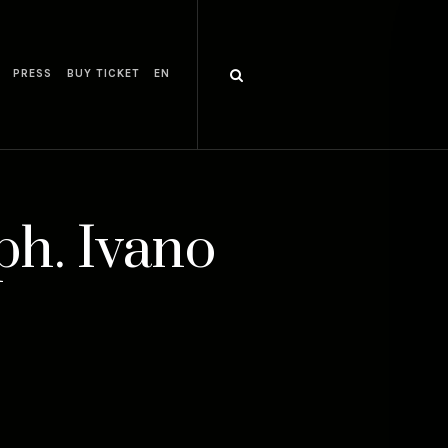
PRESS
BUY TICKET
EN
ph. Ivano
N