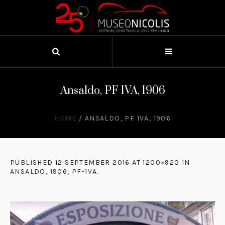
Ansaldo, PF 1VA, 1906
HOME
/
ANSALDO, PF 1VA, 1906
PUBLISHED
12 SEPTEMBER 2016
AT 1200×920 IN
ANSALDO, 1906, PF-1VA
.