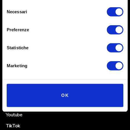
Selezione
Necessari
del
consenso
Preferenze
Statistiche
Social
Marketing
Instagram
Facebook
X
OK
Linkedin
Youtube
TikTok