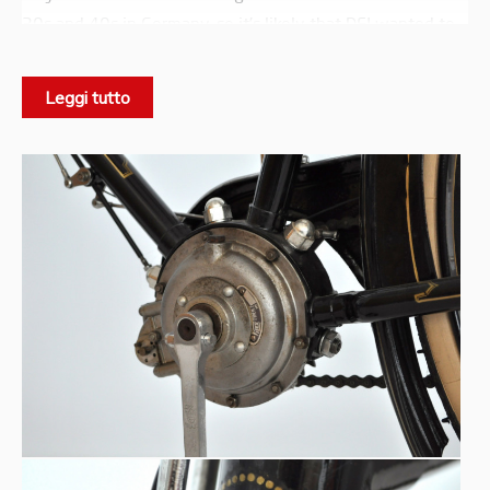
30s and 40s in Germany, so it’s likely that DEI wanted to
build this bike to sell it there.
Leggi tutto
Umberto Dei
1896
The
was founded in Milan in
by the
homonymous cyclist. It was established to build high-
quality “machines” and kept operating in that way. Dei
will become famous especially for its touring bikes with
rod brakes; it also produced excellent racing and track
bicycles. After WWI the company dedicated also to
Atala.
motorcycles. The brand was later taken over by
Technical notes:
Black paint
Front headlamp and rear taillight
Chain fairing
Tool bag under the seat