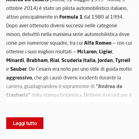
ottobre 2014) è stato un pilota automobilistico italiano,
Formula 1
attivo principalmente in
dal 1980 al 1994.
Dopo aver ottenuto diversi successi nelle categorie
minori, debuttò nella massima serie automobilistica dove
Alfa Romeo
corse per numerose squadre, tra cui
— con cui
McLaren
Ligier
ottenne i suoi migliori risultati —
,
,
Minardi
Brabham
Rial
Scuderia Italia
Jordan
Tyrrell
,
,
,
,
,
Sauber
e
. De Cesaris era noto per uno stile di guida molto
aggressivo
, che gli causò diversi incidenti durante la
“Andrea de
carriera, guadagnandosi il soprannome di
Crasheris”
dalla stampa britannica. Detiene il record per il
Gran Premi disputati senza mai
maggior numero di
ottenere una vittoria
, nonché il primato mondiale per il
ritiri
ritiri consecutivi
numero totale di
e di
. Morì il 5
Leggi tutto
incidente
ottobre 2014, all’età di 55 anni, in un
motociclistico
Grande Raccordo Anulare
avvenuto sul