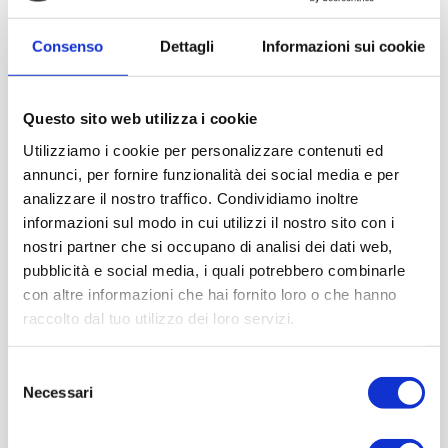
errato calcolo della distribuzione dei pesi e le gomme
Pirelli, la cui casa si ritirò dalla Formula 1 a fine stagione,
Consenso
Dettagli
Informazioni sui cookie
non erano molto competitive de Cesaris riuscì ad ottenere
piazzamenti importanti
dei
(un 4°, due 5° ed un 6°
Questo sito web utilizza i cookie
posto) che gli permisero di raggiungere il 9° posto nella
Utilizziamo i cookie per personalizzare contenuti ed
classifica.
annunci, per fornire funzionalità dei social media e per
analizzare il nostro traffico. Condividiamo inoltre
informazioni sul modo in cui utilizzi il nostro sito con i
nostri partner che si occupano di analisi dei dati web,
pubblicità e social media, i quali potrebbero combinarle
con altre informazioni che hai fornito loro o che hanno
raccolto dal tuo utilizzo dei loro servizi.
Selezione
Necessari
del
consenso