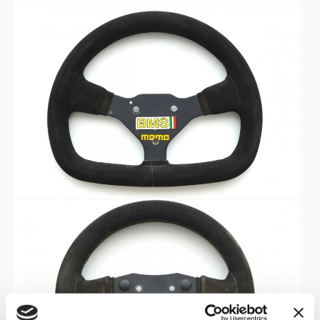
di Roma.
VOLANTI
:
1990
-Il
fu un anno avaro di soddisfazioni per il pilota, che
Scuderia Italia
correva con
ed infatti al Campionato
mondiale di Formula 1 di quell’anno non riuscì ad
MOMO
ottenere alcun punto. Il volante
presente nella
collezione del Museo Nicolis è testimone di quella
sfortunata stagione.
PERSONAL
-Il volante
appartenente alla collezione del
Tyrrell 020
nostro museo era montato sulla
che il
campione condusse durante il Campionato mondiale di
1992
Formula 1 del
. Sebbene il mezzo soffrisse di un