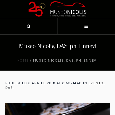
Museo Nicolis, DAS, ph. Ennevi
HOME
/
MUSEO NICOLIS, DAS, PH. ENNEVI
PUBLISHED
2 APRILE 2019
AT 2159×1440 IN
EVENTO,
DAS.
.