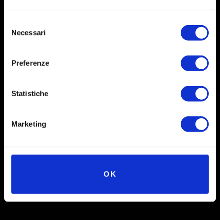
Selezione
Necessari
del
consenso
Preferenze
Social
Statistiche
Instagram
Facebook
Marketing
X
Linkedin
Youtube
OK
TikTok