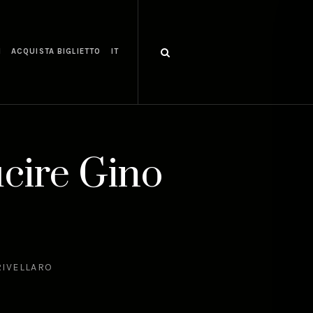
I
ACQUISTA BIGLIETTO
IT
cire Gino
RIVELLARO