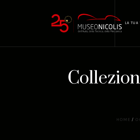
LA TUA 
Collezio
HOME
/
O